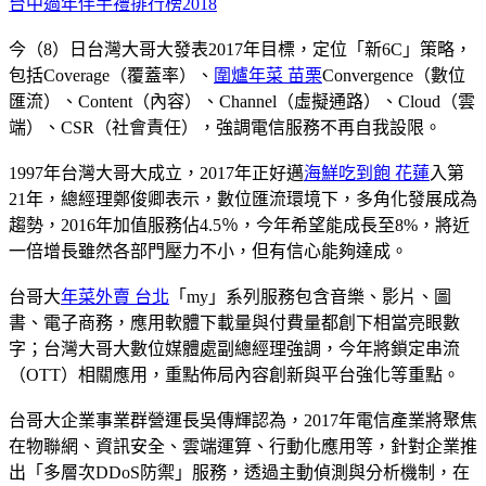
台中過年伴手禮排行榜2018
今（8）日台灣大哥大發表2017年目標，定位「新6C」策略，
包括Coverage（覆蓋率）、
圍爐年菜 苗栗
Convergence（數位
匯流）、Content（內容）、Channel（虛擬通路）、Cloud（雲
端）、CSR（社會責任），強調電信服務不再自我設限。
1997年台灣大哥大成立，2017年正好邁
海鮮吃到飽 花蓮
入第
21年，總經理鄭俊卿表示，數位匯流環境下，多角化發展成為
趨勢，2016年加值服務佔4.5％，今年希望能成長至8%，將近
一倍增長雖然各部門壓力不小，但有信心能夠達成。
台哥大
年菜外賣 台北
「my」系列服務包含音樂、影片、圖
書、電子商務，應用軟體下載量與付費量都創下相當亮眼數
字；台灣大哥大數位媒體處副總經理強調，今年將鎖定串流
（OTT）相關應用，重點佈局內容創新與平台強化等重點。
台哥大企業事業群營運長吳傳輝認為，2017年電信產業將聚焦
在物聯網、資訊安全、雲端運算、行動化應用等，針對企業推
出「多層次DDoS防禦」服務，透過主動偵測與分析機制，在